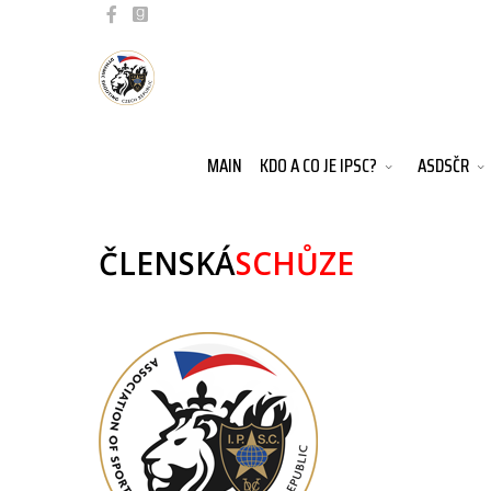
MAIN
KDO A CO JE IPSC?
ASDSČR
ČLENSKÁ
SCHŮZE